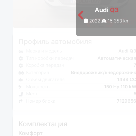
Audi
Q3
2022
15 353 km
Профиль автомобиля
Марка и модель
Audi Q
Тип коробки передач
Автоматическа
Коробка передач
Категория
Внедорожник/внедорожни
Объем двигателя
1498 C
Мощность
150 Hp 110 k
Мест
Номер блока
712965
Комплектация
Комфорт