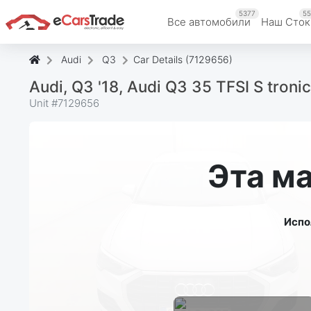
5377
55
Все автомобили
Наш Cток
Audi
Q3
Car Details (7129656)
Audi, Q3 '18, Audi Q3 35 TFSI S troni
Unit #
7129656
Эта м
Испо