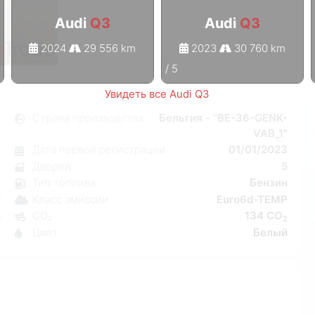
Audi
Q3
Audi
Q3
2024
29 556 km
2023
30 760 km
1
/
5
Увидеть все Audi Q3
3
Страна производства
Бельгия - "BE-36-GENK-
VAB_1"
я
Дата первой регистрации
01/01/2023
7
Дверей
5
к
Тип топлива
Бензин
C
Класс эмиссии
Euro6d-TEMP
W
CO₂
134 CO
5
2
Цвет
Белый
6