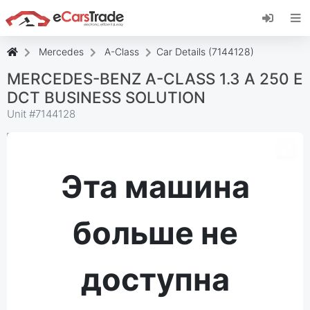
Установите веб-приложение eCarsTrade,
добавьте его на главный экран и получайте
мгновенные обновления.
Mercedes
A-Class
Car Details (7144128)
Установить
Отмена
MERCEDES-BENZ A-CLASS 1.3 A 250 E
DCT BUSINESS SOLUTION
Unit #
7144128
Эта машина
больше не
доступна