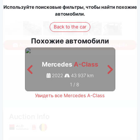
Используйте поисковые фильтры, чтобы найти похожие
автомобили.
Back to the car
Похожие автомобили
Авторизуйтесь, чтобы увидеть все фотографии
Mercedes
A-Class
M
2022
43 937 km
1
/
8
Увидеть все Mercedes A-Class
Auction Info