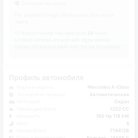
Описание аукциона
Pay attention! Image / Photos wins from text in
claims.
(1) Auction results may take up to
24
hours.
(2) Most vehicles are sold with digital service
history, printed and given with the car documents.
Профиль автомобиля
Марка и модель
Mercedes A-Class
Тип коробки передач
Автоматическая
Категория
Седан
Объем двигателя
1332 CC
Мощность
160 Hp 118 kW
Мест
5
Номер блока
7144128
Страна производства
Бельгия - "ASSE I"