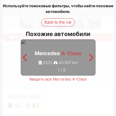
Используйте поисковые фильтры, чтобы найти похожие
автомобили.
Back to the car
Похожие автомобили
Авторизуйтесь, чтобы увидеть все фотографии
Mercedes
A-Class
M
2022
43 937 km
1
/
8
Увидеть все Mercedes A-Class
Auction Info