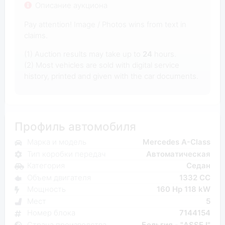
Описание аукциона
Pay attention! Image / Photos wins from text in
claims.
(1) Auction results may take up to
24
hours.
(2) Most vehicles are sold with digital service
history, printed and given with the car documents.
Профиль автомобиля
Марка и модель
Mercedes A-Class
Тип коробки передач
Автоматическая
Категория
Седан
Объем двигателя
1332 CC
Мощность
160 Hp 118 kW
Мест
5
Номер блока
7144154
Страна производства
Бельгия - "ASSE I"