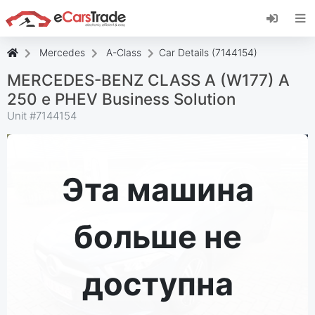
Установите веб-приложение eCarsTrade,
добавьте его на главный экран и получайте
мгновенные обновления.
Mercedes
A-Class
Car Details (7144154)
Установить
Отмена
MERCEDES-BENZ CLASS A (W177) A
250 e PHEV Business Solution
Unit #
7144154
Эта машина
больше не
доступна