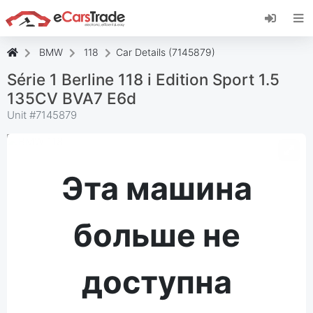
Установите веб-приложение eCarsTrade,
добавьте его на главный экран и получайте
мгновенные обновления.
BMW
118
Car Details (7145879)
Установить
Отмена
Série 1 Berline 118 i Edition Sport 1.5
135CV BVA7 E6d
Unit #
7145879
Эта машина
больше не
доступна