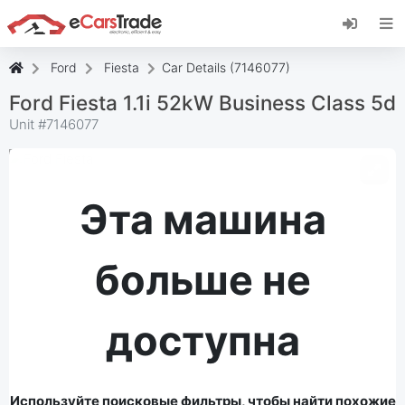
Установите веб-приложение eCarsTrade,
добавьте его на главный экран и получайте
мгновенные обновления.
Ford
Fiesta
Car Details (7146077)
Установить
Отмена
Ford Fiesta 1.1i 52kW Business Class 5d
Unit #
7146077
Эта машина
больше не
доступна
Используйте поисковые фильтры, чтобы найти похожие