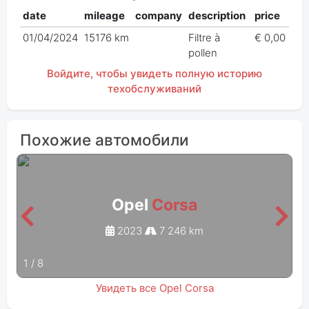
date
mileage
company
description
price
01/04/2024
15176 km
Filtre à
€ 0,00
pollen
Войдите, чтобы увидеть полную историю
техобслуживаний
Похожие автомобили
Opel
Corsa
2023
7 246 km
1
/
8
Увидеть все Opel Corsa