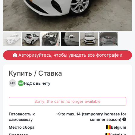
Авторизуйтесь, чтобы увидеть все фотографии
Купить / Ставка
НДС к вычету
FIX
Sorry, the car is no longer available
Готовность к
~9 to max. 14 (temporary increase for
самовывозу
summer season)
Место сбора
Belgium