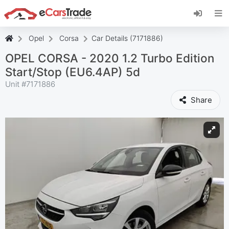
Установите веб-приложение eCarsTrade,
добавьте его на главный экран и получайте
мгновенные обновления.
Opel
Corsa
Car Details (7171886)
Установить
Отмена
OPEL CORSA - 2020 1.2 Turbo Edition
Start/Stop (EU6.4AP) 5d
Unit #
7171886
Share