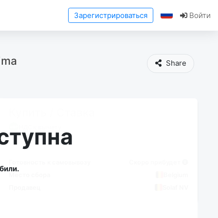
Зарегистрироваться
Войти
lima
Share
Купить / Ставка
НДС к вычету
ступна
Готовность к самовывозу
Скоро прибудет
били.
Место сбора
Belgium
Продавец
Solaf NV