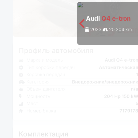
Audi
Q4 e-tron
2023
20 204 km
Профиль автомобиля
Марка и модель
Audi Q4 e-tro
Тип коробки передач
Автоматическа
Коробка передач
Категория
Внедорожник/внедорожни
Объем двигателя
n/
Мощность
204 Hp 150 k
Мест
Номер блока
717917
Комплектация