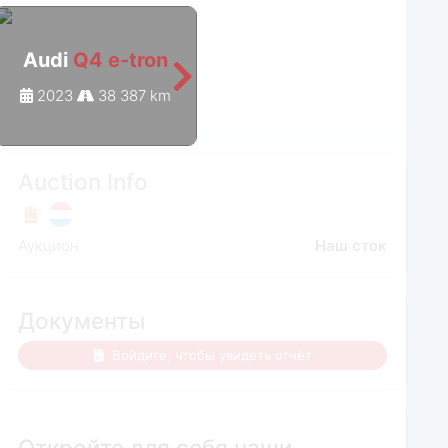
Audi
Q4 e-tron
Audi
Q4 e-tron
2023
38 387 km
2022
40 360 km
Auction Info
Аукцион
Наш сток
Документы
Войдите, чтобы увидеть отчёт
Откройте для себя наши