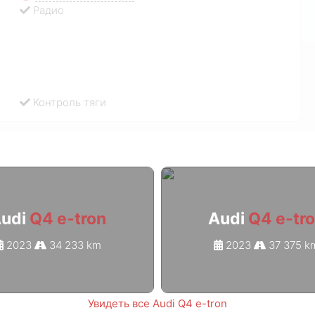
Радио
Контроль тяги
udi
Q4 e-tron
Audi
Q4 e-tr
2023
34 233 km
2023
37 375 k
Увидеть все Audi Q4 e-tron