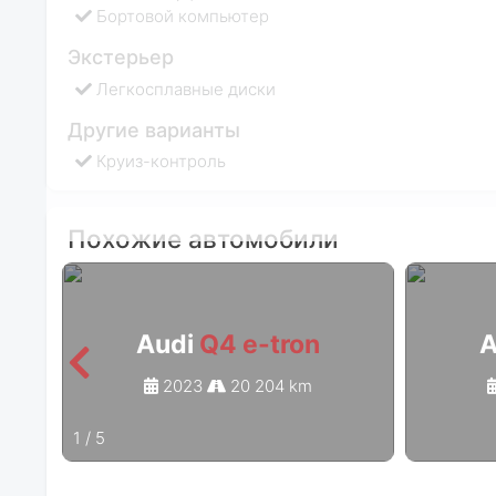
Бортовой компьютер
Экстерьер
Легкосплавные диски
Другие варианты
Круиз-контроль
Похожие автомобили
Audi
Q4 e-tron
A
2023
20 204 km
1
/
5