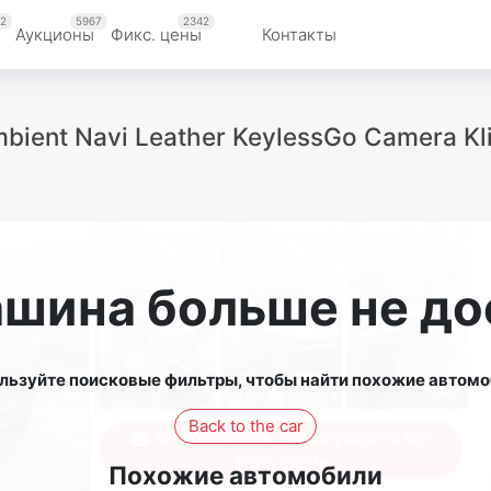
2
5967
2342
Аукционы
Фикс. цены
Контакты
Ambient Navi Leather KeylessGo Camera K
ашина больше не до
льзуйте поисковые фильтры, чтобы найти похожие автомо
Back to the car
Авторизуйтесь, чтобы увидеть все
фотографии
Похожие автомобили