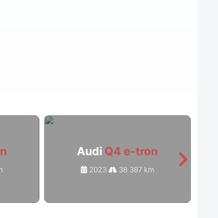
on
Audi
Q4 e-tron
m
2023
38 387 km