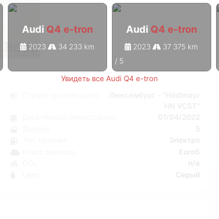
Audi
Q4 e-tron
Audi
Q4 e-tron
2023
34 233 km
2023
37 375 km
1
/
5
Увидеть все Audi Q4 e-tron
n
Страна производства
Люксембург - "Hödlmayr
HN VCST"
я
Дата первой регистрации
01/04/2022
1
Дверей
5
к
Тип топлива
Электро
a
Класс эмиссии
Euro6
W
CO₂
n/a
5
Цвет
Серый
8