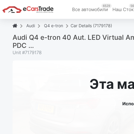
6529
56
Все автомобили
Наш Cток
Audi
Q4 e-tron
Car Details (7179178)
Audi Q4 e-tron 40 Aut. LED Virtual 
PDC ...
Unit #
7179178
Эта м
Испо