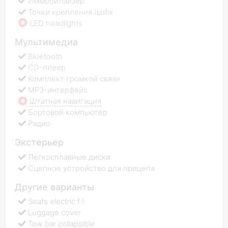
Иммобилайзер
Точки крепления Isofix
LED headlights
Мультимедиа
Bluetooth
CD-плеер
Комплект громкой связи
MP3-интерфейс
Штатная навигация
Бортовой компьютер
Радио
Экстерьер
Легкосплавные диски
Сцепное устройство для прицепа
Другие варианты
Seats electric f l
Luggage cover
Tow bar collapsible