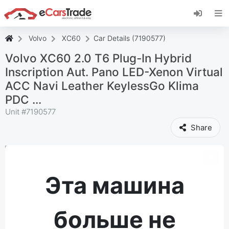
Установите веб-приложение eCarsTrade,
добавьте его на главный экран и получайте
мгновенные обновления.
Volvo
XC60
Car Details (7190577)
Установить
Отмена
Volvo XC60 2.0 T6 Plug-In Hybrid
Inscription Aut. Pano LED-Xenon Virtual
ACC Navi Leather KeylessGo Klima
PDC ...
Unit #
7190577
Share
Эта машина
больше не