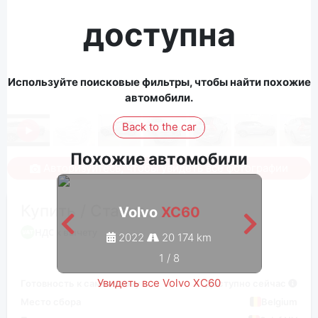
доступна
Используйте поисковые фильтры, чтобы найти похожие
автомобили.
Back to the car
Похожие автомобили
Авторизуйтесь, чтобы увидеть все фотографии
Купить / Ставка
Volvo
XC60
НДС к вычету
2022
20 174 km
1
/
8
Увидеть все Volvo XC60
Готовность к самовывозу
Доступно сейчас
Место сбора
Belgium