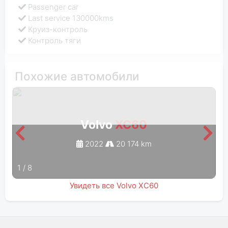
Passenger car
Last service 130000kms
Круиз-контроль
Контроль тяги
Похожие автомобили
Volvo
XC60
2022
20 174 km
1
/
8
Увидеть все Volvo XC60