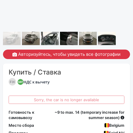
Авторизуйтесь, чтобы увидеть все фотографии
Купить / Ставка
НДС к вычету
FIX
Sorry, the car is no longer available
Готовность к
~9 to max. 14 (temporary increase for
самовывозу
summer season)
Место сбора
Belgium