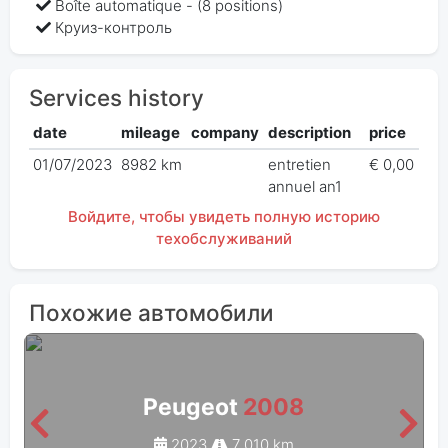
Boîte automatique - (8 positions)
Круиз-контроль
Services history
date
mileage
company
description
price
01/07/2023
8982 km
entretien
€ 0,00
annuel an1
Войдите, чтобы увидеть полную историю
техобслуживаний
Похожие автомобили
Peugeot
2008
2023
7 010 km