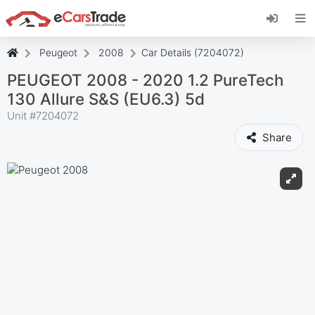
Установите веб-приложение eCarsTrade,
добавьте его на главный экран и получайте
мгновенные обновления.
Peugeot
2008
Car Details (7204072)
Установить
Отмена
PEUGEOT 2008 - 2020 1.2 PureTech
130 Allure S&S (EU6.3) 5d
Unit #
7204072
Share