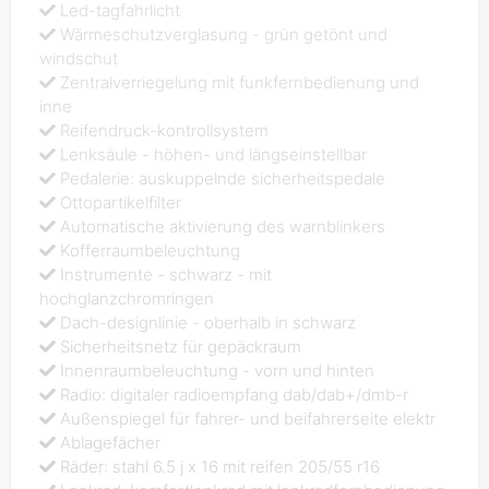
Led-tagfahrlicht
Wärmeschutzverglasung - grün getönt und
windschut
Zentralverriegelung mit funkfernbedienung und
inne
Reifendruck-kontrollsystem
Lenksäule - höhen- und längseinstellbar
Pedalerie: auskuppelnde sicherheitspedale
Ottopartikelfilter
Automatische aktivierung des warnblinkers
Kofferraumbeleuchtung
Instrumente - schwarz - mit
hochglanzchromringen
Dach-designlinie - oberhalb in schwarz
Sicherheitsnetz für gepäckraum
Innenraumbeleuchtung - vorn und hinten
Radio: digitaler radioempfang dab/dab+/dmb-r
Außenspiegel für fahrer- und beifahrerseite elektr
Ablagefächer
Räder: stahl 6.5 j x 16 mit reifen 205/55 r16