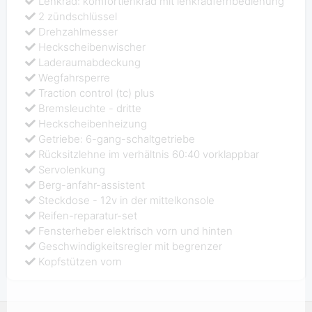
Lenkrad: komfortlenkrad mit lenkradfernbedienung
2 zündschlüssel
Drehzahlmesser
Heckscheibenwischer
Laderaumabdeckung
Wegfahrsperre
Traction control (tc) plus
Bremsleuchte - dritte
Heckscheibenheizung
Getriebe: 6-gang-schaltgetriebe
Rücksitzlehne im verhältnis 60:40 vorklappbar
Servolenkung
Berg-anfahr-assistent
Steckdose - 12v in der mittelkonsole
Reifen-reparatur-set
Fensterheber elektrisch vorn und hinten
Geschwindigkeitsregler mit begrenzer
Kopfstützen vorn