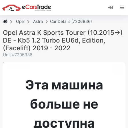
Установите веб-приложение eCarsTrade,
добавьте его на главный экран и получайте
мгновенные обновления.
Opel
Astra
Car Details (7206936)
Установить
Отмена
Opel Astra K Sports Tourer (10.2015->)
DE - Kb5 1.2 Turbo EU6d, Edition,
(Facelift) 2019 - 2022
Unit #
7206936
Эта машина
больше не
доступна