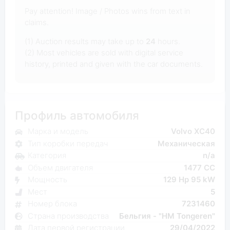
Pay attention! Image / Photos wins from text in
claims.
(1) Auction results may take up to
24
hours.
(2) Most vehicles are sold with digital service
history, printed and given with the car documents.
Профиль автомобиля
Марка и модель
Volvo XC40
Тип коробки передач
Механическая
Категория
n/a
Объем двигателя
1477 CC
Мощность
129 Hp 95 kW
Мест
5
Номер блока
7231460
Страна производства
Бельгия - "HM Tongeren"
Дата первой регистрации
29/04/2022