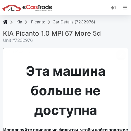
Установите веб-приложение eCarsTrade,
добавьте его на главный экран и получайте
мгновенные обновления.
Kia
Picanto
Car Details (7232976)
Установить
Отмена
KIA Picanto 1.0 MPI 67 More 5d
Unit #
7232976
Эта машина
больше не
доступна
Используйте поисковые фильтры, чтобы найти похожие