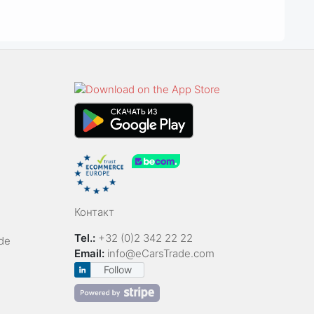
Контакт
Tel.:
+32 (0)2 342 22 22
de
Email:
info@eCarsTrade.com
Follow