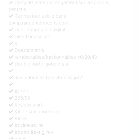
Compartiment de rangement sur la console
centrale
Connecteur usb-c dans
comp.rangement/cons.cent.
Dab - tuner radio digital
Direction assisté
e
Dossiers arriè
re rabattables/fractionnables 40/20/40
Double porte-gobelets à
l'
Jav 5 doubles branches 6.5jx17'
'
et 44+
205/55
Keyless start
Kit de stationnement
Kit ré
troviseurs: ré
tros int.&ext.g.j/n+
rabat.