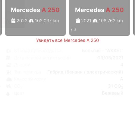
Mercedes
A 250
Mercedes
A 250
2022
102 037 km
2021
106 762 km
1
/
3
Увидеть все Mercedes A 250
0
Страна производства
Бельгия - "ASSE I"
я
Дата первой регистрации
03/05/2021
н
Дверей
4
C
Тип топлива
Гибрид (бензин / электрический)
W
Класс эмиссии
A
5
CO₂
31 CO
2
4
Цвет
Бежевый