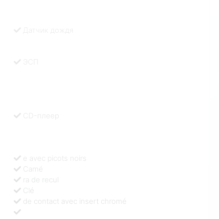
Датчик дождя
ЭСП
CD-плеер
e avec picots noirs
Camé
ra de recul
Clé
de contact avec insert chromé