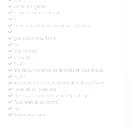
Lamelle argenté
e avec accents chromé
s
Levier de vitesses avec insert chromé
ges avant chauffants
Siè
ges confort
Stop/start
Systè
me de surveillance de la pression des pneus
Systè
me recharge courant alternatif(rech.ac) 7.4kw
Tapis de sol (velours)
Tirefit avec compresseur de gonflage
Touchpad avec contrô
leur
Круиз-контроль