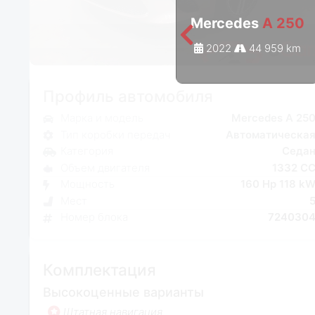
Mercedes
A 250
2022
44 959 km
Профиль автомобиля
Марка и модель
Mercedes A 25
Тип коробки передач
Автоматическа
Категория
Седа
Объем двигателя
1332 C
Мощность
160 Hp 118 k
Мест
Номер блока
724030
Комплектация
Высокоценные варианты
Штатная навигация