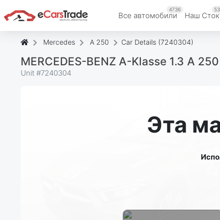
4736
53
Все автомобили
Наш Cток
Mercedes
A 250
Car Details (7240304)
MERCEDES-BENZ A-Klasse 1.3 A 25
Unit #
7240304
Эта м
Испо