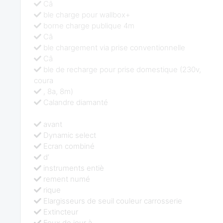
Câ
ble charge pour wallbox+
borne charge publique 4m
Câ
ble chargement via prise conventionnelle
Câ
ble de recharge pour prise domestique (230v,
coura
, 8a, 8m)
Calandre diamanté
avant
Dynamic select
Ecran combiné
d’
instruments entiè
rement numé
rique
Elargisseurs de seuil couleur carrosserie
Extincteur
Feux de jour à