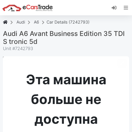
Установите веб-приложение eCarsTrade,
добавьте его на главный экран и получайте
мгновенные обновления.
Audi
A6
Car Details (7242793)
Установить
Отмена
Audi A6 Avant Business Edition 35 TDI
S tronic 5d
Unit #
7242793
Эта машина
больше не
доступна