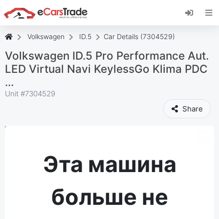
Установите веб-приложение eCarsTrade,
добавьте его на главный экран и получайте
мгновенные обновления.
Volkswagen
ID.5
Car Details (7304529)
Установить
Отмена
Volkswagen ID.5 Pro Performance Aut.
LED Virtual Navi KeylessGo Klima PDC
...
Unit #
7304529
Share
Эта машина
больше не