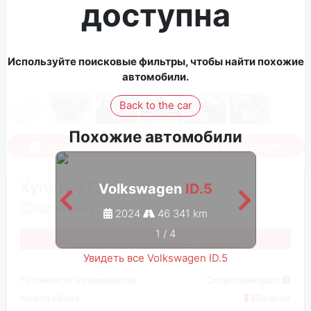
доступна
Используйте поисковые фильтры, чтобы найти похожие
автомобили.
Back to the car
Похожие автомобили
Авторизуйтесь, чтобы увидеть все фотографии
Купить / Ставка
Volkswagen
ID.5
НДС к вычету
2024
46 341 km
1
/
4
Эта машина больше не доступна
Увидеть все Volkswagen ID.5
Готовность к самовывозу
Скоро прибудет
Место сбора
Belgium