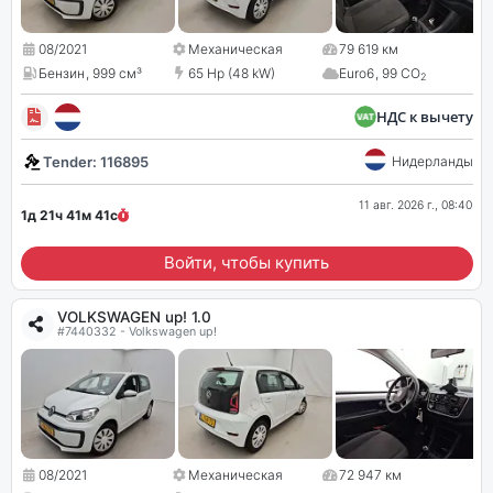
08/2021
Механическая
79 619 км
Бензин
,
999 см³
65 Hp (48 kW)
Euro6
,
99 CO
2
НДС к вычету
Tender: 116895
Нидерланды
11 авг. 2026 г., 08:40
1д 21ч 41м
41
с
Войти, чтобы купить
VOLKSWAGEN up! 1.0
#7440332 - Volkswagen up!
08/2021
Механическая
72 947 км