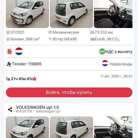
07/2021
Механическая
73 532 км
Бензин
,
999 см³
65 Hp (48 kW)
Euro6
,
99 CO
2
НДС к вычету
Tender: 116895
Нидерланды
11 авг. 2026 г., 08:40
1д 21ч 41м
41
с
Войти, чтобы купить
VOLKSWAGEN up! 1.0
#7439756 - Volkswagen up!