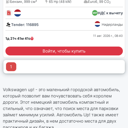
Бензин
,
999 см³
65 Hp (48 kW)
Euro6
,
99 CO
2
НДС к вычету
Tender: 116895
Нидерланды
11 авг. 2026 г., 08:40
1д 21ч 41м
41
с
Войти, чтобы купить
1
Volkswagen up! - это маленький городской автомобиль,
который позволит вам почувствовать себя королем
дороги. Этот немецкий автомобиль компактный и
стильный, что означает, что поиск места для парковки
займет минимум усилий. Автомобиль Up! также имеет
практичный дизайн, в нем достаточно места для двух
пассажиров и их багажа.