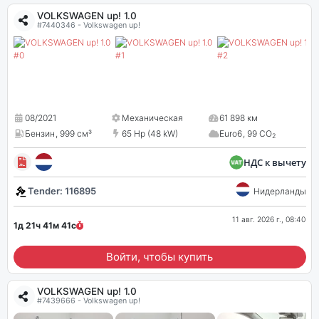
VOLKSWAGEN up! 1.0
#7440346 - Volkswagen up!
08/2021
Механическая
61 898 км
Бензин
,
999 см³
65 Hp (48 kW)
Euro6
,
99 CO
2
НДС к вычету
Tender: 116895
Нидерланды
11 авг. 2026 г., 08:40
1д 21ч 41м
41
с
Войти, чтобы купить
VOLKSWAGEN up! 1.0
#7439666 - Volkswagen up!