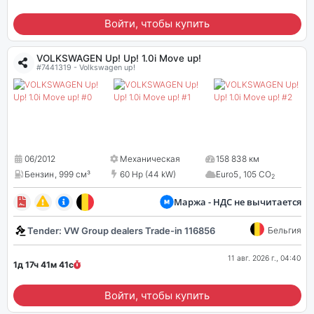
Войти, чтобы купить
VOLKSWAGEN Up! Up! 1.0i Move up!
#7441319 - Volkswagen up!
06/2012
Механическая
158 838 км
Бензин
,
999 см³
60 Hp (44 kW)
Euro5
,
105 CO
2
Маржа - НДС не вычитается
Tender: VW Group dealers Trade-in 116856
Бельгия
11 авг. 2026 г., 04:40
1д 17ч 41м
41
с
Войти, чтобы купить