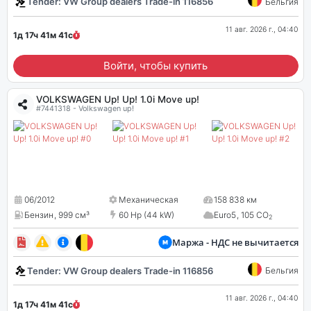
Tender: VW Group dealers Trade-in 116856
Бельгия
11 авг. 2026 г., 04:40
1д 17ч 41м
41
с
Войти, чтобы купить
VOLKSWAGEN Up! Up! 1.0i Move up!
#7441318 - Volkswagen up!
06/2012
Механическая
158 838 км
Бензин
,
999 см³
60 Hp (44 kW)
Euro5
,
105 CO
2
Маржа - НДС не вычитается
Tender: VW Group dealers Trade-in 116856
Бельгия
11 авг. 2026 г., 04:40
1д 17ч 41м
41
с