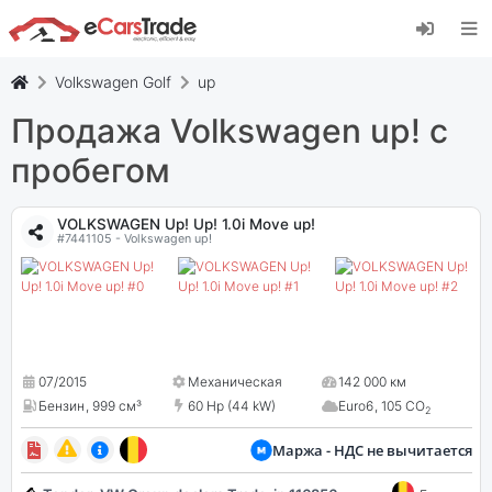
Установите веб-приложение eCarsTrade,
добавьте его на главный экран и получайте
мгновенные обновления.
Volkswagen Golf
up
Установить
Отмена
Продажа Volkswagen up! c
пробегом
VOLKSWAGEN Up! Up! 1.0i Move up!
#7441105 - Volkswagen up!
07/2015
Механическая
142 000 км
Бензин
,
999 см³
60 Hp (44 kW)
Euro6
,
105 CO
2
Маржа - НДС не вычитается