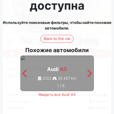
доступна
Используйте поисковые фильтры, чтобы найти похожие
автомобили.
Back to the car
Похожие автомобили
Авторизуйтесь, чтобы увидеть все фотографии
Купить / Ставка
Audi
A5
НДС к вычету
2022
30 457 km
1
/
8
Увидеть все Audi A5
Готовность к самовывозу
Скоро прибудет
Место сбора
Belgium
Продавец
Solaf NV