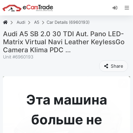
Установите веб-приложение eCarsTrade,
добавьте его на главный экран и получайте
мгновенные обновления.
Audi
A5
Car Details (6960193)
Установить
Отмена
Audi A5 SB 2.0 30 TDI Aut. Pano LED-
Matrix Virtual Navi Leather KeylessGo
Camera Klima PDC ...
Unit #
6960193
Share
Эта машина
больше не