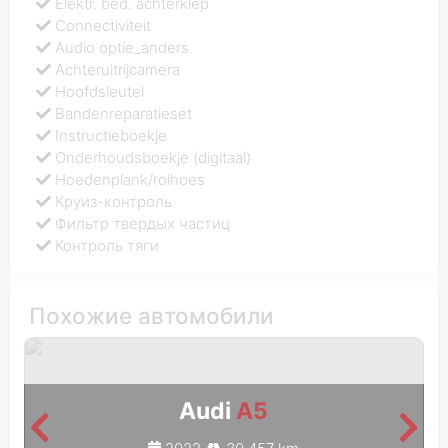
Elektr. bed. achterklep
Connectiviteit
Audio optie_anders
Achteruitrijcamera
Hoofdsleutel
Bandenreparatieset
Instructieboekje
Onderhoudsboekje (digitaal)
Hoedenplank/rolhoes
Круиз-контроль
Фильтр твердых частиц
Контроль тяги
Похожие автомобили
Audi
A5