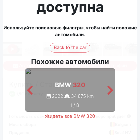
доступна
Используйте поисковые фильтры, чтобы найти похожие
автомобили.
Back to the car
Похожие автомобили
Авторизуйтесь, чтобы увидеть все фотографии
Купить / Ставка
BMW
320
НДС к вычету
2022
34 875 km
1
/
8
Увидеть все BMW 320
Готовность к самовывозу
Скоро прибудет
Место сбора
Belgium
Продавец
Solaf NV