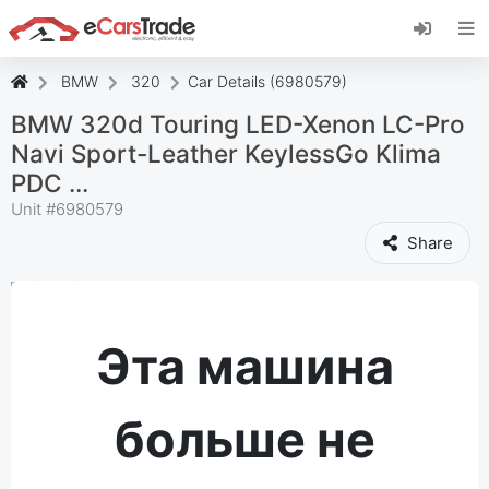
Установите веб-приложение eCarsTrade,
добавьте его на главный экран и получайте
мгновенные обновления.
BMW
320
Car Details (6980579)
Установить
Отмена
BMW 320d Touring LED-Xenon LC-Pro
Navi Sport-Leather KeylessGo Klima
PDC ...
Unit #
6980579
Share
Эта машина
больше не