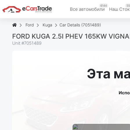
6144
55
Все автомобили
Наш Cток
Ford
Kuga
Car Details (7051489)
FORD KUGA 2.5I PHEV 165KW VIGN
Unit #
7051489
Эта м
Испо