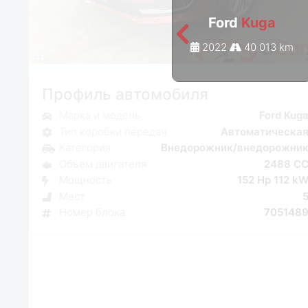
Ford
Kuga
2022
40 013 km
Профиль автомобиля
Марка и модель
Ford Kug
Тип коробки передач
Автоматическа
Категория
Внедорожник/внедорожни
Объем двигателя
2488 C
Мощность
152 Hp 112 k
Мест
Номер блока
705148