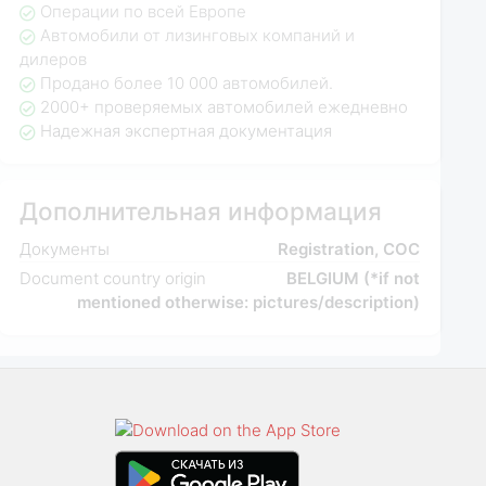
Операции по всей Европе
Автомобили от лизинговых компаний и
дилеров
Продано более 10 000 автомобилей.
2000+ проверяемых автомобилей ежедневно
Надежная экспертная документация
Дополнительная информация
Документы
Registration, COC
Document country origin
BELGIUM (*if not
mentioned otherwise: pictures/description)