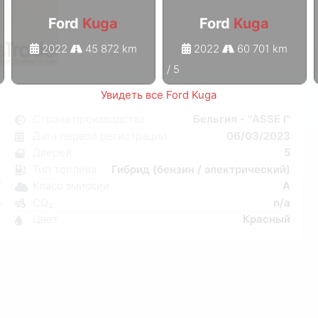
Ford
Kuga
Ford
Kuga
2022
45 872 km
2022
60 701 km
1
/
5
Увидеть все Ford Kuga
a
Страна производства
Бельгия - "ASSE I"
я
Дата первой регистрации
06/03/2023
к
Дверей
5
C
Тип топлива
Гибрид (бензин / электрический)
W
Класс эмиссии
A
5
CO₂
n/a
9
Цвет
Красный