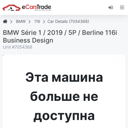
Установите веб-приложение eCarsTrade,
добавьте его на главный экран и получайте
мгновенные обновления.
BMW
116
Car Details (7054368)
Установить
Отмена
BMW Série 1 / 2019 / 5P / Berline 116i
Business Design
Unit #
7054368
Эта машина
больше не
доступна