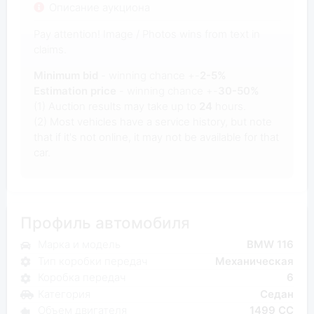
Описание аукциона
Pay attention! Image / Photos wins from text in
claims.
Minimum bid
- winning chance +-
2-5%
Estimation price
- winning chance +-
30-50%
(1) Auction results may take up to
24
hours.
(2) Most vehicles have a service history, but note
that if it's not online, it may not be available for that
car.
Профиль автомобиля
Марка и модель
BMW 116
Тип коробки передач
Механическая
Коробка передач
6
Категория
Седан
Объем двигателя
1499 CC