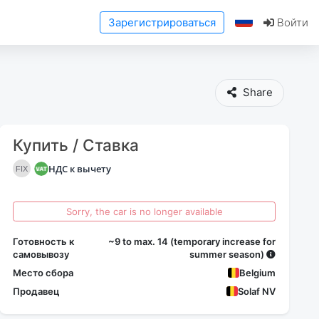
Зарегистрироваться
Войти
Share
Купить / Ставка
НДС к вычету
FIX
Sorry, the car is no longer available
Готовность к
~9 to max. 14 (temporary increase for
самовывозу
summer season)
Место сбора
Belgium
Продавец
Solaf NV