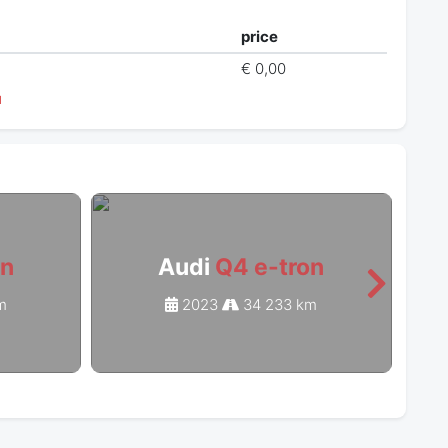
price
€ 0,00
й
on
Audi
Q4 e-tron
m
2023
34 233 km