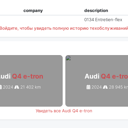
company
description
0134 Entretien-flex
Войдите, чтобы увидеть полную историю техобслуживани
udi
Q4 e-tron
Audi
Q4 e-tr
2024
21 402 km
2024
28 945 k
Увидеть все Audi Q4 e-tron