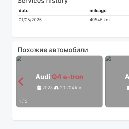
Services history
date
mileage
01/05/2025
49546 km
Похожие автомобили
Audi
Q4 e-tron
A
2023
20 204 km
1
/
5