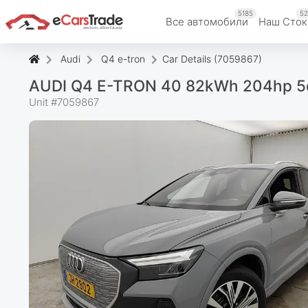
5185
52
Все автомобили
Наш Cток
Audi
Q4 e-tron
Car Details (7059867)
AUDI Q4 E-TRON 40 82kWh 204hp 5
Unit #
7059867