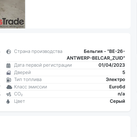
n
Страна производства
Бельгия - "BE-26-
ANTWERP-BELCAR_ZUID"
я
Дата первой регистрации
01/04/2023
1
Дверей
5
к
Тип топлива
Электро
a
Класс эмиссии
Euro6d
W
CO₂
n/a
5
Цвет
Серый
7