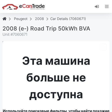
Установите веб-приложение eCarsTrade,
добавьте его на главный экран и получайте
мгновенные обновления.
Peugeot
2008
Car Details (7060671)
Установить
Отмена
2008 (e-) Road Trip 50kWh BVA
Unit #
7060671
Эта машина
больше не
доступна
Используйте поисковые фильтры, чтобы найти похожие