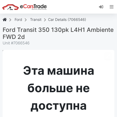
Установите веб-приложение eCarsTrade,
добавьте его на главный экран и получайте
мгновенные обновления.
Ford
Transit
Car Details (7066546)
Установить
Отмена
Ford Transit 350 130pk L4H1 Ambiente
FWD 2d
Unit #
7066546
Эта машина
больше не
доступна