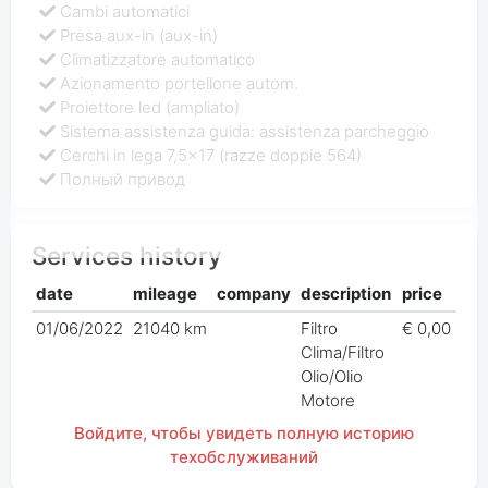
Cambi automatici
Presa aux-in (aux-in)
Climatizzatore automatico
Azionamento portellone autom.
Proiettore led (ampliato)
Sistema assistenza guida: assistenza parcheggio
Cerchi in lega 7,5x17 (razze doppie 564)
Полный привод
Services history
date
mileage
company
description
price
01/06/2022
21040 km
Filtro
€ 0,00
Clima/Filtro
Olio/Olio
Motore
Войдите, чтобы увидеть полную историю
техобслуживаний