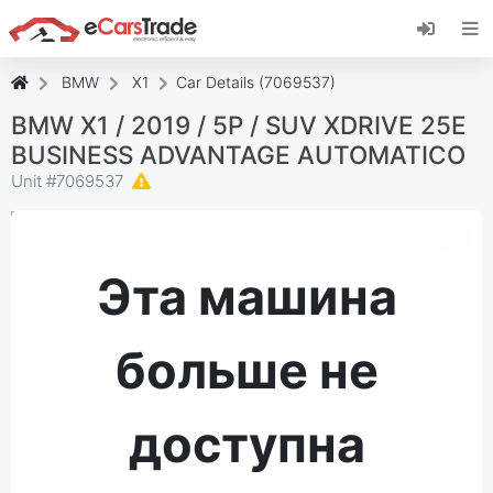
Установите веб-приложение eCarsTrade,
добавьте его на главный экран и получайте
мгновенные обновления.
BMW
X1
Car Details (7069537)
Установить
Отмена
BMW X1 / 2019 / 5P / SUV XDRIVE 25E
BUSINESS ADVANTAGE AUTOMATICO
Unit #
7069537
Эта машина
больше не
доступна