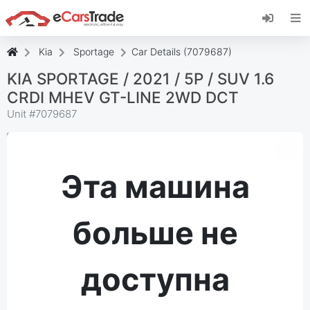
Установите веб-приложение eCarsTrade,
добавьте его на главный экран и получайте
мгновенные обновления.
Kia
Sportage
Car Details (7079687)
Установить
Отмена
KIA SPORTAGE / 2021 / 5P / SUV 1.6
CRDI MHEV GT-LINE 2WD DCT
Unit #
7079687
Эта машина
больше не
доступна