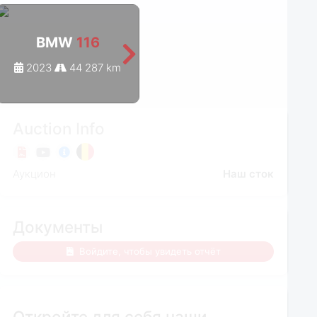
BMW
116
BMW
116
2023
44 287 km
2023
52 353 km
Auction Info
Аукцион
Наш сток
Документы
Войдите, чтобы увидеть отчёт
Откройте для себя наши