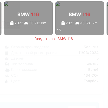
BMW
116
BMW
116
2023
30 712 km
2023
40 581 km
1
/
5
Увидеть все BMW 116
6
Страна производства
Бельгия
я
Дата первой регистрации
11/03/2024
7
Дверей
5
н
Тип топлива
Бензин
C
Класс эмиссии
Euro6
W
CO₂
134 CO
2
5
Цвет
Голубой
6