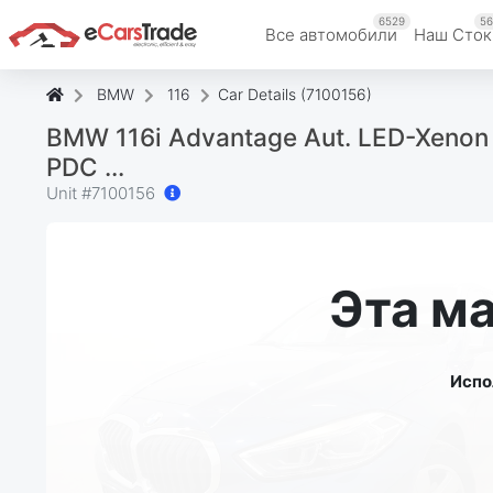
6529
56
Все автомобили
Наш Cток
BMW
116
Car Details (7100156)
BMW 116i Advantage Aut. LED-Xenon 
PDC ...
Unit #
7100156
Эта м
Испо