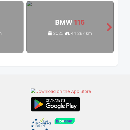
BMW
116
m
2023
44 287 km