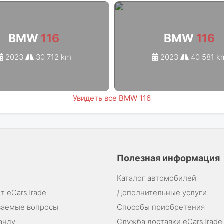
BMW
116
BMW
116
2023
30 712 km
2023
40 581 k
Увидеть все BMW 116
Полезная информация
Каталог автомобилей
т eCarsTrade
Дополнительные услуги
ваемые вопросы
Способы приобретения
анду
Служба доставки eCarsTrade