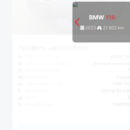
BMW
116
2023
21 902 km
Профиль автомобиля
Марка и модель
BMW 11
Тип коробки передач
Автоматическа
Коробка передач
Категория
Седа
Объем двигателя
1499 C
Мощность
109 Hp 80 k
Мест
Номер блока
710015