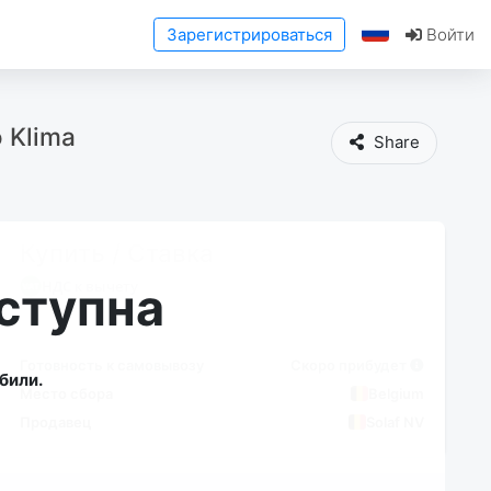
Зарегистрироваться
Войти
 Klima
Share
Купить / Ставка
НДС к вычету
ступна
Готовность к самовывозу
Скоро прибудет
били.
Место сбора
Belgium
Продавец
Solaf NV