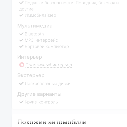
Подушки безопасности: Передняя, боковая и
другие
Иммобилайзер
Мультимедиа
Bluetooth
MP3-интерфейс
Бортовой компьютер
Интерьер
Спортивный интерьер
Экстерьер
Легкосплавные диски
Другие варианты
Круиз-контроль
Похожие автомобили