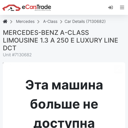
Установите веб-приложение eCarsTrade,
добавьте его на главный экран и получайте
мгновенные обновления.
Mercedes
A-Class
Car Details (7130682)
Установить
Отмена
MERCEDES-BENZ A-CLASS
LIMOUSINE 1.3 A 250 E LUXURY LINE
DCT
Unit #
7130682
Эта машина
больше не
доступна