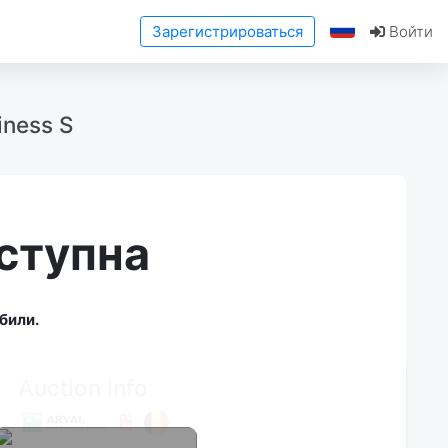
Зарегистрироваться
Войти
iness S
ступна
били.
Auction Info