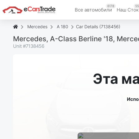
6178
55
Все автомобили
Наш Cток
Mercedes
A 180
Car Details (7138456)
Mercedes, A-Class Berline '18, Merc
Unit #
7138456
Эта м
Испо