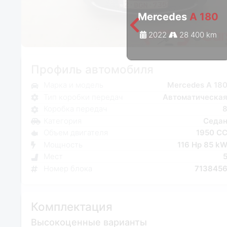
Mercedes
A 180
2022
28 400 km
Профиль автомобиля
Марка и модель
Mercedes A 18
Тип коробки передач
Автоматическа
Коробка передач
Категория
Седа
Объем двигателя
1950 C
Мощность
116 Hp 85 k
Мест
Номер блока
713845
Комплектация
Высокоценные варианты