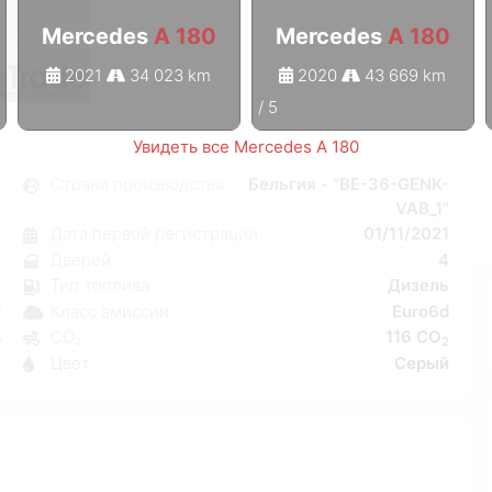
Mercedes
A 180
Mercedes
A 180
2021
34 023 km
2020
43 669 km
1
/
5
Увидеть все Mercedes A 180
0
Страна производства
Бельгия - "BE-36-GENK-
VAB_1"
я
Дата первой регистрации
01/11/2021
8
Дверей
4
н
Тип топлива
Дизель
C
Класс эмиссии
Euro6d
W
CO₂
116 CO
5
2
Цвет
Серый
6