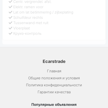
Centr. vergrendel. afst.
Elektr. ramen voor
Lat om lat betimmering / zijbeplating
Schuifdeur rechts
Tussenwand met ruit
Vloerplaat
Круиз-контроль
Ecarstrade
Главная
Общие положения и условия
Политика конфиденциальности
Гарантии качества
Популярные объявления