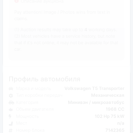
Описание аукциона
Pay attention! Image / Photos wins from text in
claims.
(1) Auction results may take up to
4
working days.
(2) Most vehicles have a service history, but note
that if it's not online, it may not be available for that
car.
Профиль автомобиля
Марка и модель
Volkswagen T5 Transporter
Тип коробки передач
Механическая
Категория
Минивэн / микроавтобус
Объем двигателя
1968 CC
Мощность
102 Hp 75 kW
Мест
n/a
Номер блока
7142365