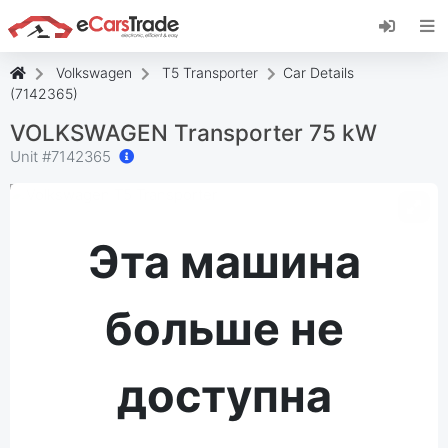
Установите веб-приложение eCarsTrade,
добавьте его на главный экран и получайте
мгновенные обновления.
Volkswagen
T5 Transporter
Car Details
Установить
Отмена
(7142365)
VOLKSWAGEN Transporter 75 kW
Unit #
7142365
Эта машина
больше не
доступна