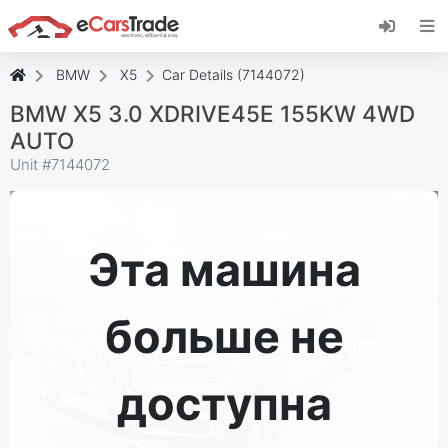
Установите веб-приложение eCarsTrade,
добавьте его на главный экран и получайте
мгновенные обновления.
BMW
X5
Car Details (7144072)
Установить
Отмена
BMW X5 3.0 XDRIVE45E 155KW 4WD
AUTO
Unit #
7144072
Эта машина
больше не
доступна