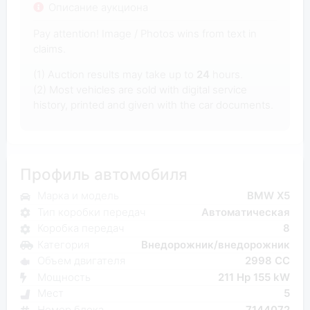
Описание аукциона
Pay attention! Image / Photos wins from text in
claims.
(1) Auction results may take up to
24
hours.
(2) Most vehicles are sold with digital service
history, printed and given with the car documents.
Профиль автомобиля
Марка и модель
BMW X5
Тип коробки передач
Автоматическая
Коробка передач
8
Категория
Внедорожник/внедорожник
Объем двигателя
2998 CC
Мощность
211 Hp 155 kW
Мест
5
Номер блока
7144072