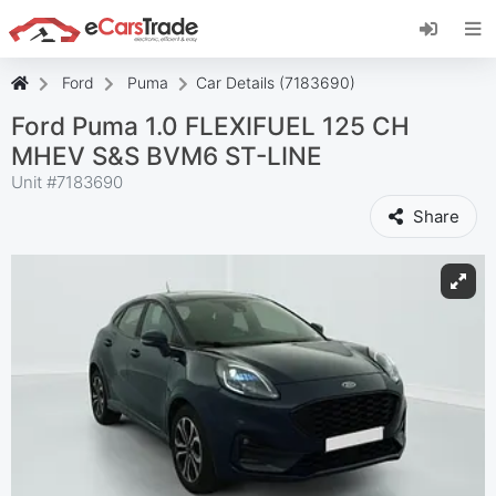
Установите веб-приложение eCarsTrade,
добавьте его на главный экран и получайте
мгновенные обновления.
Ford
Puma
Car Details (7183690)
Установить
Отмена
Ford Puma 1.0 FLEXIFUEL 125 CH
MHEV S&S BVM6 ST-LINE
Unit #
7183690
Share