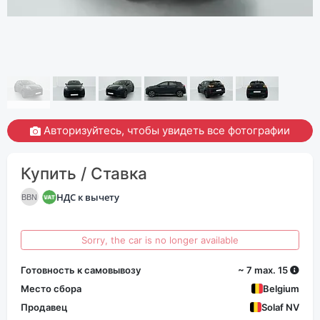
Авторизуйтесь, чтобы увидеть все фотографии
Купить / Ставка
НДС к вычету
BBN
Sorry, the car is no longer available
Готовность к самовывозу
~ 7 max. 15
Место сбора
Belgium
Продавец
Solaf NV