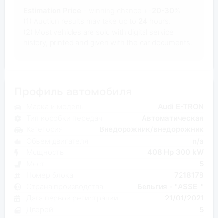
Estimation Price
- winning chance +-
20-30
%
(1) Auction results may take up to
24
hours.
(2) Most
vehicles are sold with digital service
history, printed and given with the car documents.
Профиль автомобиля
Марка и модель
Audi E-TRON
Тип коробки передач
Автоматическая
Категория
Внедорожник/внедорожник
Объем двигателя
n/a
Мощность
408 Hp 300 kW
Мест
5
Номер блока
7218178
Страна производства
Бельгия - "ASSE I"
Дата первой регистрации
21/01/2021
Дверей
5