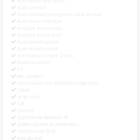
Audi active lane assist
Audi connect
Audi connect emergency call & service
Audi music interface
Audi pre sense basic
Audi pre sense front
Audi sound system
Audi virtual cockpit
Avertisseur sonore 2 tons
Boulons antivol
Câ
ble charge+
conn.indust.cee 400v/16a rouge droit
Camé
ra de recul
Clé
confort
Colonne de direction ré
glable hauteur et profondeur
Contours de fenê
tres alu mat