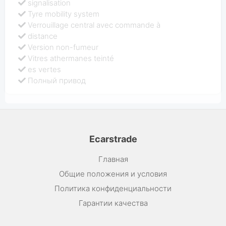
signalisation
Tyre mobility system
Verrouillage central avec commande à
distance
Version non-fumeur
Vitres athermanes teinté
es vertes
Полный привод
Ecarstrade
Главная
Общие положения и условия
Политика конфиденциальности
Гарантии качества