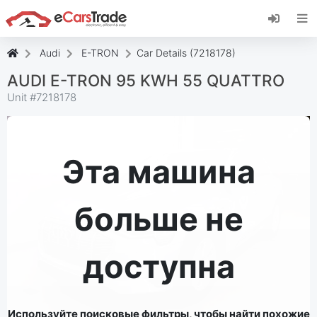
Установите веб-приложение eCarsTrade,
добавьте его на главный экран и получайте
мгновенные обновления.
Audi
E-TRON
Car Details (7218178)
Установить
Отмена
AUDI E-TRON 95 KWH 55 QUATTRO
Unit #
7218178
Эта машина
больше не
доступна
Используйте поисковые фильтры, чтобы найти похожие