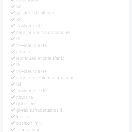
Ré
gulateur de vitesse
Ré
troviseur inté
rieur jour/nuit automatique
Ré
troviseurs exté
rieurs é
lectriques et chauffants
Ré
troviseurs exté
rieurs en couleur carrosserie
Ré
troviseurs exté
rieurs ré
glables/dé
givrables/rabattables é
lectr.+
position j/n+
fonction mé