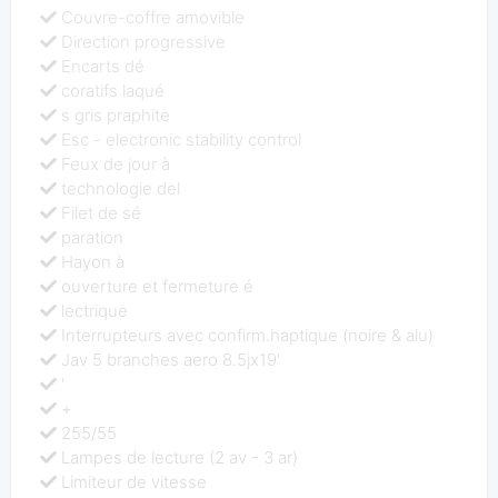
Couvre-coffre amovible
Direction progressive
Encarts dé
coratifs laqué
s gris praphite
Esc - electronic stability control
Feux de jour à
technologie del
Filet de sé
paration
Hayon à
ouverture et fermeture é
lectrique
Interrupteurs avec confirm.haptique (noire & alu)
Jav 5 branches aero 8.5jx19'
'
+
255/55
Lampes de lecture (2 av - 3 ar)
Limiteur de vitesse