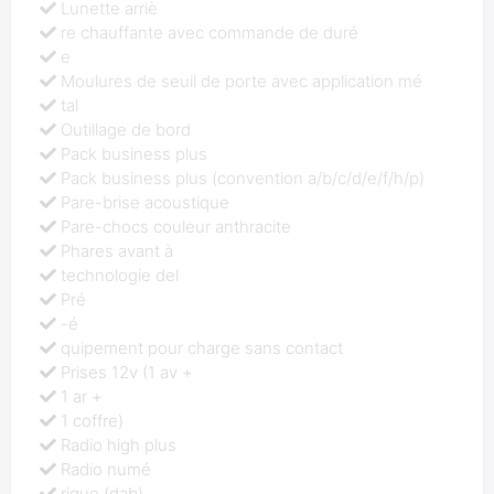
Lunette arriè
re chauffante avec commande de duré
e
Moulures de seuil de porte avec application mé
tal
Outillage de bord
Pack business plus
Pack business plus (convention a/b/c/d/e/f/h/p)
Pare-brise acoustique
Pare-chocs couleur anthracite
Phares avant à
technologie del
Pré
-é
quipement pour charge sans contact
Prises 12v (1 av +
1 ar +
1 coffre)
Radio high plus
Radio numé
rique (dab)