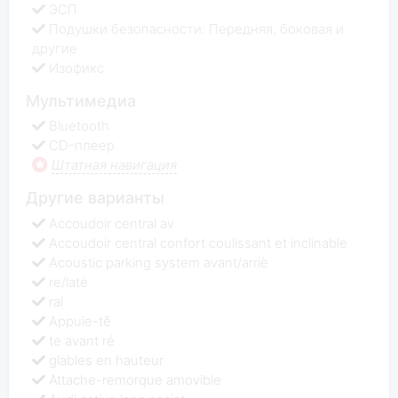
ЭСП
Подушки безопасности: Передняя, боковая и
другие
Изофикс
Мультимедиа
Bluetooth
CD-плеер
Штатная навигация
Другие варианты
Accoudoir central av
Accoudoir central confort coulissant et inclinable
Acoustic parking system avant/arriè
re/laté
ral
Appuie-tê
te avant ré
glables en hauteur
Attache-remorque amovible