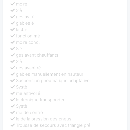
moire
Siè
ges av ré
glables é
lect.+
fonction mé
moire cond.
Siè
ges avant chauffants
Siè
ges avant ré
glables manuellement en hauteur
Suspension pneumatique adaptative
Systè
me antivol é
lectronique transponder
Systè
me de contrô
le de la pression des pneus
Trousse de secours avec triangle pré